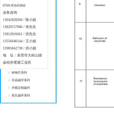
滤波器系列
0769-85645866
开口磁环系列
业务咨询
喷涂磁环系列
13642828266 / 陈小姐
13829157686 / 张先生
黄白环系列
15812816661 / 洪先生
磁棒系列
13556646144 / 王小姐
RH类磁珠系列
15985842738 / 洪小姐
工字磁芯系列
地 址：东莞市大岭山镇
电感系列
金桔井尾塘工业区
铁硅铝磁环系列
矽钢片系列
非晶磁环系列
开模定制磁环
双孔磁环系列