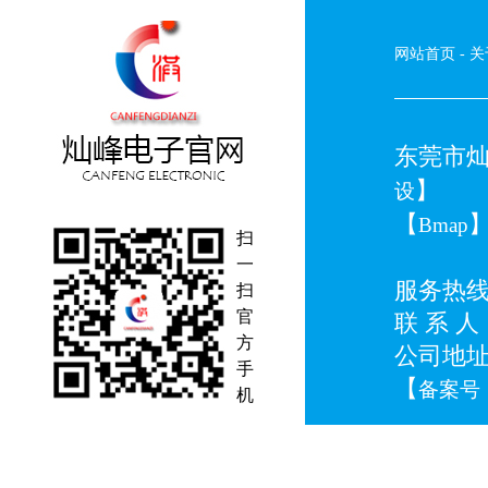
网站首页
-
关
东莞市灿峰
】
设
【
Bmap
扫
一
服务热线：0
扫
官
联 系 人：
方
公司地
手
【
备案号：
机
*本站
24小时