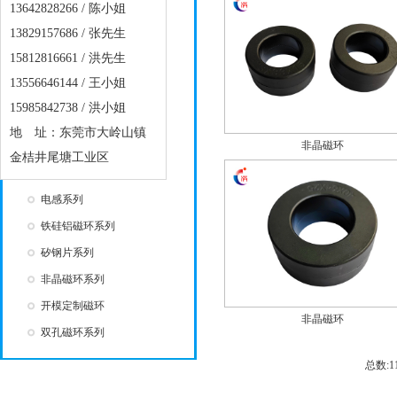
13642828266 / 陈小姐
滤波器系列
13829157686 / 张先生
开口磁环系列
15812816661 / 洪先生
喷涂磁环系列
13556646144 / 王小姐
黄白环系列
15985842738 / 洪小姐
磁棒系列
地 址：东莞市大岭山镇
非晶磁环
RH类磁珠系列
金桔井尾塘工业区
工字磁芯系列
电感系列
铁硅铝磁环系列
矽钢片系列
非晶磁环系列
开模定制磁环
非晶磁环
双孔磁环系列
总数: