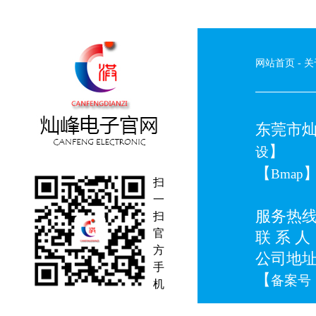
网站首页
-
关
东莞市灿峰
】
设
【
Bmap
扫
一
服务热线：0
扫
官
联 系 人：
方
公司地
手
【
备案号：
机