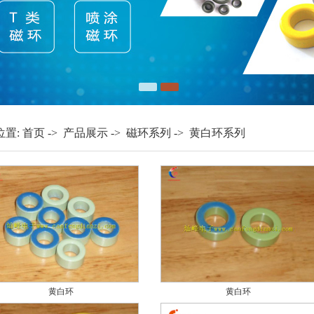
1
2
位置:
首页
->
产品展示
->
磁环系列
->
黄白环系列
黄白环
黄白环