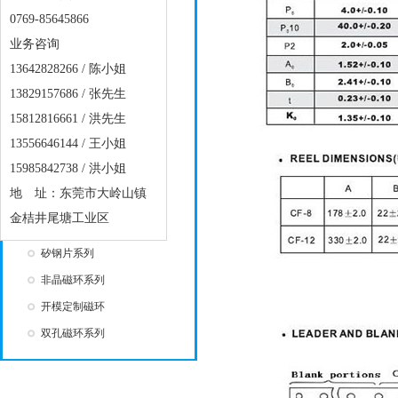
滤波器系列
0769-85645866
开口磁环系列
业务咨询
喷涂磁环系列
13642828266 / 陈小姐
黄白环系列
13829157686 / 张先生
15812816661 / 洪先生
磁棒系列
13556646144 / 王小姐
RH类磁珠系列
15985842738 / 洪小姐
工字磁芯系列
地 址：东莞市大岭山镇
电感系列
金桔井尾塘工业区
铁硅铝磁环系列
矽钢片系列
非晶磁环系列
开模定制磁环
双孔磁环系列