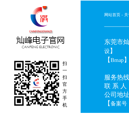
网站首页
-
关
东莞市灿峰
】
设
【
Bmap
扫
一
服务热线：0
扫
官
联 系 人：
方
公司地
手
【
备案号：
机
*本站