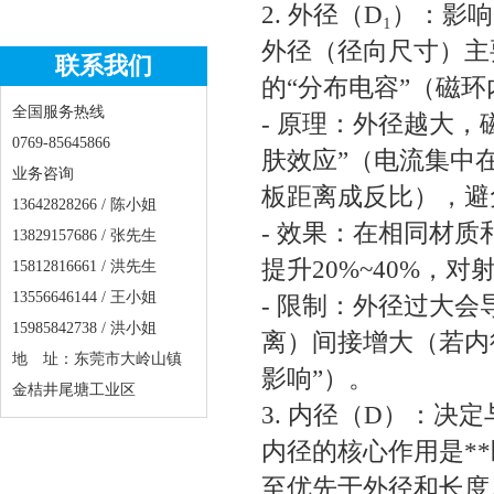
2. 外径（D₁）：
外径（径向尺寸）主要影
联系我们
的“分布电容”（磁
全国服务热线
- 原理：外径越大
0769-85645866
肤效应”（电流集中
业务咨询
板距离成反比），避
13642828266 / 陈小姐
- 效果：在相同材质
13829157686 / 张先生
提升20%~40%
15812816661 / 洪先生
13556646144 / 王小姐
- 限制：外径过大
15985842738 / 洪小姐
离）间接增大（若内
地 址：东莞市大岭山镇
影响”）。
金桔井尾塘工业区
3. 内径（D）：决
内径的核心作用是*
至优先于外径和长