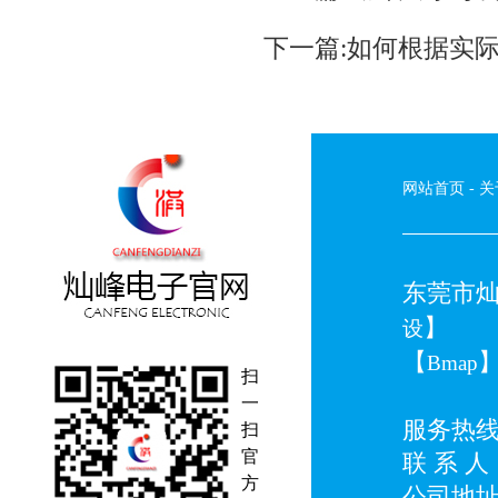
下一篇:
如何根据实
网站首页
-
关
东莞市灿峰
】
设
【
Bmap
扫
一
服务热线：0
扫
官
联 系 人：
方
公司地