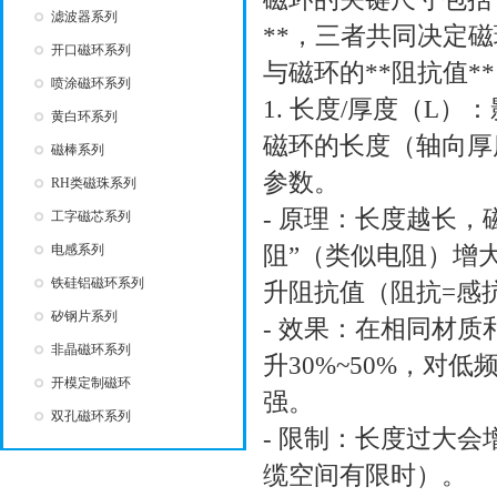
滤波器系列
**，三者共同决定磁环的
开口磁环系列
与磁环的**阻抗值*
喷涂磁环系列
1. 长度/厚度（L
黄白环系列
磁环的长度（轴向厚度）
磁棒系列
参数。
RH类磁珠系列
- 原理：长度越长
工字磁芯系列
电感系列
阻”（类似电阻）增
铁硅铝磁环系列
升阻抗值（阻抗=感
矽钢片系列
- 效果：在相同材质
非晶磁环系列
升30%~50%，
开模定制磁环
强。
双孔磁环系列
- 限制：长度过大
缆空间有限时）。